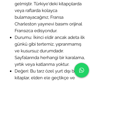
gelmiştir. Türkiye'deki kitapçılarda
veya raflarda kolayca
bulamayacağınız, Fransa
Charleston yayınevi basımı orijinal
Fransızca edisyondur.
Durumu: İkinci eldir ancak adeta ilk
günkü gibi tertemiz, yıpranmamış
ve kusursuz durumdadır.
Sayfalarında herhangi bir karalama,
yırtık veya katlanma yoktur.
Değeri: Bu tarz özel yurt dışı baskı
kitaplar, elden ele geçtikçe ve
yaşandıkça sıradan bir raftan
alınma kitaba kıyasla çok daha
büyük bir ruh ve değer kazanır.
Tıpkı vintage bir parça gibi, "elde
elden, nesilden nesile" aktarılan
hikayesiyle sıfırından çok daha
kıymetli ve yaşanmışlık doludur.