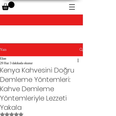
Yazı
Elian
29 Haz
3 dakikada okunur
Kenya Kahvesini Doğru
Demleme Yöntemleri:
Kahve Demleme
Yöntemleriyle Lezzeti
Yakala
5 üzerinden NaN yıldız