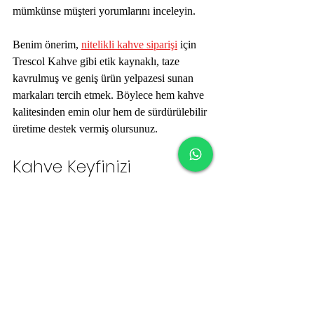
mümkünse müşteri yorumlarını inceleyin. 
Benim önerim, 
nitelikli kahve siparişi
 için 
Trescol Kahve gibi etik kaynaklı, taze 
kavrulmuş ve geniş ürün yelpazesi sunan 
markaları tercih etmek. Böylece hem kahve 
kalitesinden emin olur hem de sürdürülebilir 
üretime destek vermiş olursunuz.
Kahve Keyfinizi 
Artıracak Ekstra İpuçları
Kahve çekirdeği siparişinizi verdikten sonra, 
kahve keyfinizi artırmak için bazı küçük 
ama etkili önerilerim var:
Su Kalitesi:
 Kahvenin %98’i sudur. 
Temiz ve taze su kullanmak kahvenin 